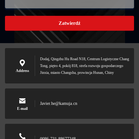
Zatwierdź
Dodaj, Qingzhu Hu Road N18, Centrum Logistyczne Chang
Tong, piętro 4, pokój 818, strefa rozwoju gospodarczego
Address
Jinxia, miasto Changsha, prowincja Hunan, Chiny
Javier.he@kamuja.cn
E-mail
0086-731-88677248