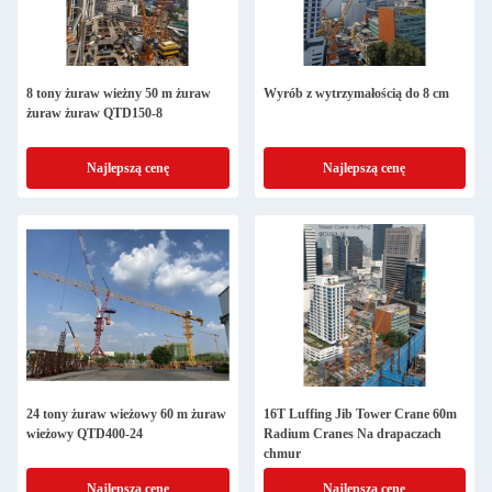
8 tony żuraw wieżny 50 m żuraw
Wyrób z wytrzymałością do 8 cm
żuraw żuraw QTD150-8
Najlepszą cenę
Najlepszą cenę
24 tony żuraw wieżowy 60 m żuraw
16T Luffing Jib Tower Crane 60m
wieżowy QTD400-24
Radium Cranes Na drapaczach
chmur
Najlepszą cenę
Najlepszą cenę