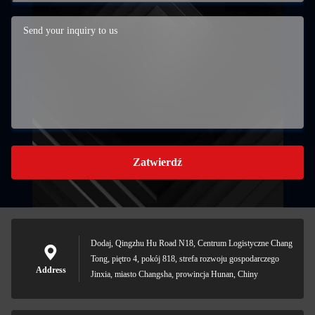
Zatwierdź
Dodaj, Qingzhu Hu Road N18, Centrum Logistyczne Chang
Tong, piętro 4, pokój 818, strefa rozwoju gospodarczego
Address
Jinxia, miasto Changsha, prowincja Hunan, Chiny