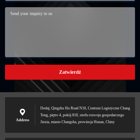
Zatwierdź
Dodaj, Qingzhu Hu Road N18, Centrum Logistyczne Chang
Tong, piętro 4, pokój 818, strefa rozwoju gospodarczego
Address
Jinxia, miasto Changsha, prowincja Hunan, Chiny