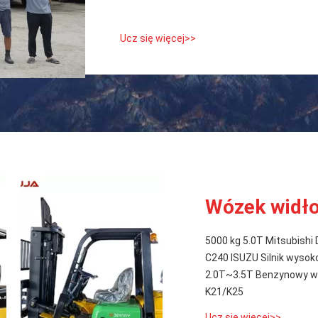
Ucz się więcej>>
Wózek widł
5000 kg 5.0T Mitsubishi
C240 ISUZU Silnik wysok
2.0T~3.5T Benzynowy wó
K21/K25
Ucz się więcej>>