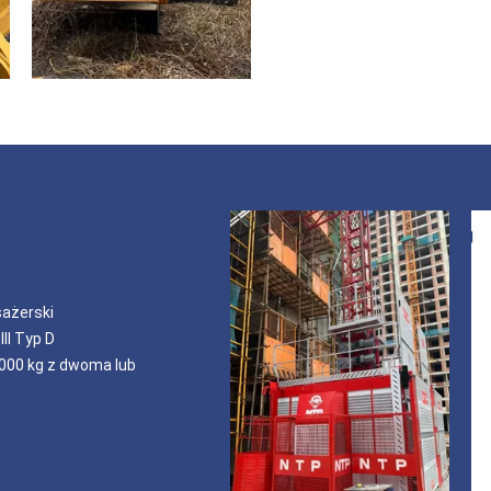
sażerski
II Typ D
000 kg z dwoma lub