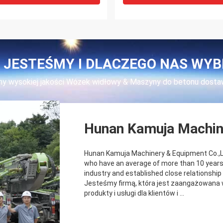
 JESTEŚMY I DLACZEGO NAS WY
ny wysokiej jakości Wózek widłowy & Maszyny do betonu dost
Hunan Kamuja Machin
Hunan Kamuja Machinery & Equipment Co.,Lt
who have an average of more than 10 years
industry and established close relationship
Jesteśmy firmą, która jest zaangażowana 
produkty i usługi dla klientów i ...