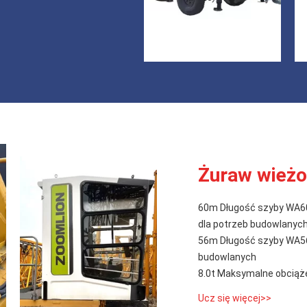
Żuraw wież
60m Długość szyby WA60
dla potrzeb budowlanyc
56m Długość szyby WA56
budowlanych
8.0t Maksymalne obcią
Ucz się więcej>>