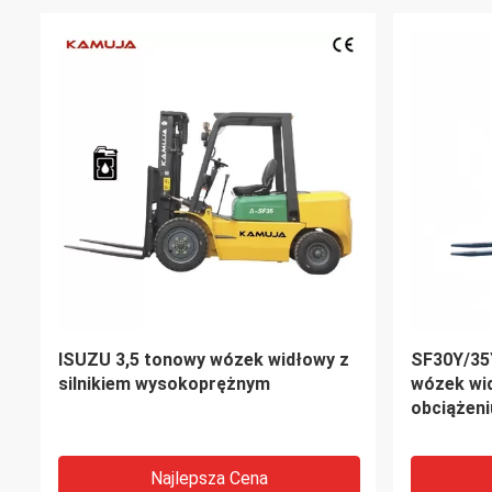
ISUZU 3,5 tonowy wózek widłowy z
SF30Y/35
silnikiem wysokoprężnym
wózek wi
obciążen
kg
Najlepsza Cena