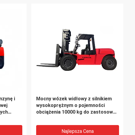
nzynę i
Mocny wózek widłowy z silnikiem
wej
wysokoprężnym o pojemności
nych
obciążenia 10000 kg do zastosowań
przemysłowych
Najlepsza Cena