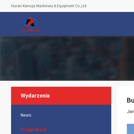
Hunan Kamuja Machinery & Equipment Co.,Ltd
Wydarzenia
Bu
Jan
News
Przypadkach