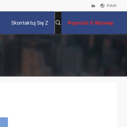
Polish
Skontaktuj Się Z
Poprosić O Wycenę
Nami