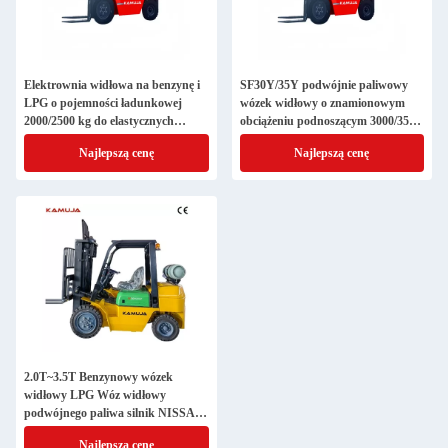
Elektrownia widłowa na benzynę i
SF30Y/35Y podwójnie paliwowy
LPG o pojemności ładunkowej
wózek widłowy o znamionowym
2000/2500 kg do elastycznych
obciążeniu podnoszącym 3000/3500
operacji
kg
Najlepszą cenę
Najlepszą cenę
2.0T~3.5T Benzynowy wózek
widłowy LPG Wóz widłowy
podwójnego paliwa silnik NISSAN
K21/K25
Najlepszą cenę