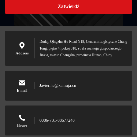
Zatwierdź
Dodaj, Qingzhu Hu Road N18, Centrum Logistyczne Chang
Tong, piętro 4, pokój 818, strefa rozwoju gospodarczego
Address
Jinxia, miasto Changsha, prowincja Hunan, Chiny
Javier.he@kamuja.cn
E-mail
0086-731-88677248
Phone