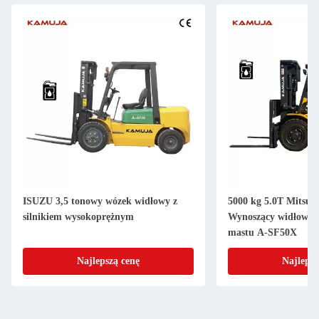
ISUZU 3,5 tonowy wózek widłowy z
5000 kg 5.0T Mitsubi
silnikiem wysokoprężnym
Wynoszący widłowiec
mastu A-SF50X
Najlepszą cenę
Najlepsz