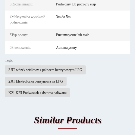
3Rodzaj masztu:
Podwójny lub potrójny etap
4Maksymalna wysokość
3m do 5m
podnoszenia:
5Typ opony:
Pneumatyczne lub stałe
6Przenoszenie:
Automatyczny
Tags:
3.5T wózek widłowy z paliwem benzynowym LPG
2.0T Elektroforka benzynowa na LPG
K21 K25 Podwoziak z dwoma paliwami
Similar Products