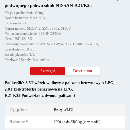
podwójnego paliwa silnik NISSAN K21/K25
Miejsce pochodzenia: Chiny
Nazwa handlowa: KAMUJA
Orzecznictwo: CE
Numer modelu: SF20Y, SF25Y, SF30Y, SF35Y
Minimalne zamówienie: 1 JEDNOSTKA
Cena: USD 12-15K
Szczegóły pakowania: 2 UNITS/ 20GP; 4-6 UNITS/40GP & 40 HQ
Czas dostawy: 30 dni
Zasady płatności: T/T,
Możliwość Supply: Bez limitów
Szczegół
Description
Podkreślić:
3.5T wózek widłowy z paliwem benzynowym LPG
,
2.0T Elektroforka benzynowa na LPG
,
K21 K25 Podwoziak z dwoma paliwami
1Typ paliwa:
Benzyna/LPG
2Ładowność:
2000 kg do 3500 kg (inny model)