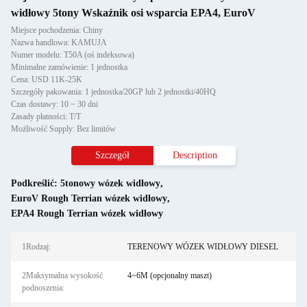
widłowy 5tony Wskaźnik osi wsparcia EPA4, EuroV
Miejsce pochodzenia: Chiny
Nazwa handlowa: KAMUJA
Numer modelu: T50A (oś indeksowa)
Minimalne zamówienie: 1 jednostka
Cena: USD 11K-25K
Szczegóły pakowania: 1 jednostka/20GP lub 2 jednostki/40HQ
Czas dostawy: 10 ~ 30 dni
Zasady płatności: T/T
Możliwość Supply: Bez limitów
Szczegół
Description
Podkreślić:
5tonowy wózek widłowy
,
EuroV Rough Terrian wózek widłowy
,
EPA4 Rough Terrian wózek widłowy
1Rodzaj:
TERENOWY WÓZEK WIDŁOWY DIESEL
2Maksymalna wysokość
4~6M (opcjonalny maszt)
podnoszenia: