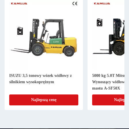
ISUZU 3,5 tonowy wózek widłowy z
5000 kg 5.0T Mitsubi
silnikiem wysokoprężnym
Wynoszący widłowiec
mastu A-SF50X
Najlepszą cenę
Najlepsz