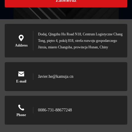
Zatwierdź
Dodaj, Qingzhu Hu Road N18, Centrum Logistyczne Chang
Tong, piętro 4, pokój 818, strefa rozwoju gospodarczego
Address
Jinxia, miasto Changsha, prowincja Hunan, Chiny
Javier.he@kamuja.cn
E-mail
0086-731-88677248
Phone