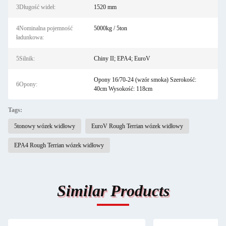
3Długość wideł:
1520 mm
4Nominalna pojemność
5000kg / 5ton
ładunkowa:
5Silnik:
Chiny II; EPA4; EuroV
Opony 16/70-24 (wzór smoka) Szerokość:
6Opony:
40cm Wysokość: 118cm
Tags:
5tonowy wózek widłowy
EuroV Rough Terrian wózek widłowy
EPA4 Rough Terrian wózek widłowy
Similar Products