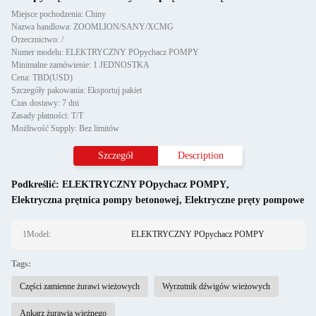
Miejsce pochodzenia: Chiny
Nazwa handlowa: ZOOMLION/SANY/XCMG
Orzecznictwo: /
Numer modelu: ELEKTRYCZNY POpychacz POMPY
Minimalne zamówienie: 1 JEDNOSTKA
Cena: TBD(USD)
Szczegóły pakowania: Eksportuj pakiet
Czas dostawy: 7 dni
Zasady płatności: T/T
Możliwość Supply: Bez limitów
Szczegół
Description
Podkreślić:
ELEKTRYCZNY POpychacz POMPY
,
Elektryczna prętnica pompy betonowej
,
Elektryczne pręty pompowe
1Model:
ELEKTRYCZNY POpychacz POMPY
Tags:
Części zamienne żurawi wieżowych
Wyrzutnik dźwigów wieżowych
Ankarz żurawia wieżnego