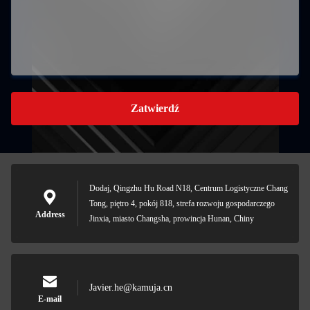
Zatwierdź
Dodaj, Qingzhu Hu Road N18, Centrum Logistyczne Chang
Tong, piętro 4, pokój 818, strefa rozwoju gospodarczego
Address
Jinxia, miasto Changsha, prowincja Hunan, Chiny
Javier.he@kamuja.cn
E-mail