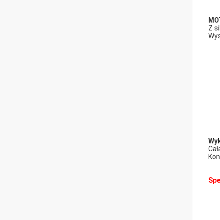
MOT
Z s
Wys
Wy
Cał
Kon
Spe