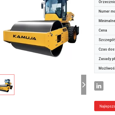
Orzeczni
Numer m
Minimaln
Cena
Szczegół
Czas dos
Zasady p
Możliwoś
Najlepsz