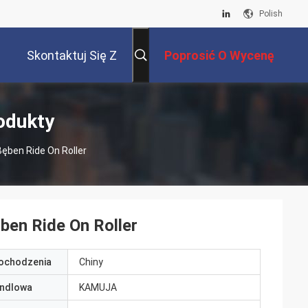
Polish
Skontaktuj Się Z
Poprosić O Wycenę
Nami
odukty
ęben Ride On Roller
en Ride On Roller
pochodzenia
Chiny
ndlowa
KAMUJA