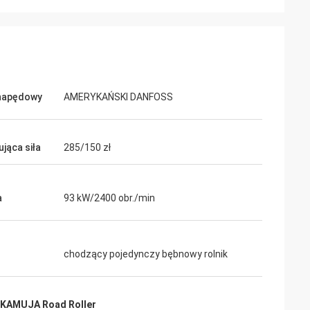
napędowy
AMERYKAŃSKI DANFOSS
jąca siła
285/150 zł
a
93 kW/2400 obr./min
chodzący pojedynczy bębnowy rolnik
KAMUJA Road Roller