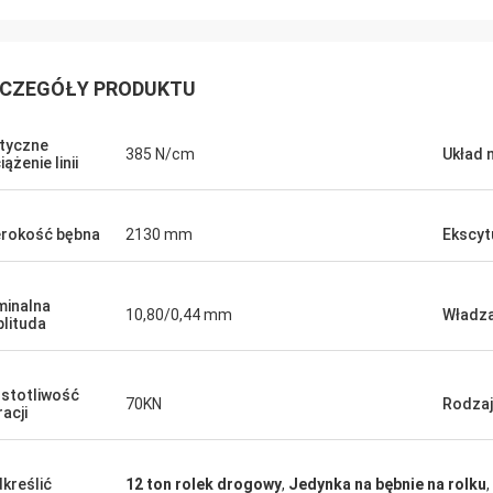
CZEGÓŁY PRODUKTU
tyczne
385 N/cm
Układ 
ążenie linii
rokość bębna
2130 mm
Ekscytu
inalna
10,80/0,44 mm
Władz
lituda
stotliwość
70KN
Rodzaj
racji
kreślić
12 ton rolek drogowy
,
Jedynka na bębnie na rolku
,