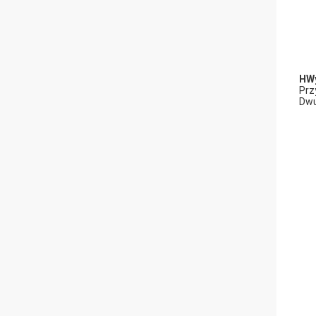
H
W
Prz
Dwu