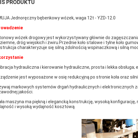
IS PRODUKTU
UJA Jednoręczny bębenkowy wózek, waga 12t - YZD-12.0
rowadzenie
tonowy wózek drogowy jest wykorzystywany głównie do zagęszczania
ziemne, dróg wiejskich i żwiru.Przednie koło stalowe i tylne koło gumo
strukcja charakteryzuje się silną zdolnością wspinaczkową i silną mo
orzystanie
ibracja hydrauliczna i kierowanie hydrauliczne, prosta i lekka obsługa;
rządzenie jest wyposażone w osię redukcyjną po stronie koła oraz siln
żywaj markowych systemów drgań hydraulicznych i elektronicznych za
zawodnej jakości.
ała maszyna ma piękną i elegancką konstrukcję, wysoką konfigurację, 
ajność i wysoką wydajność kosztową.