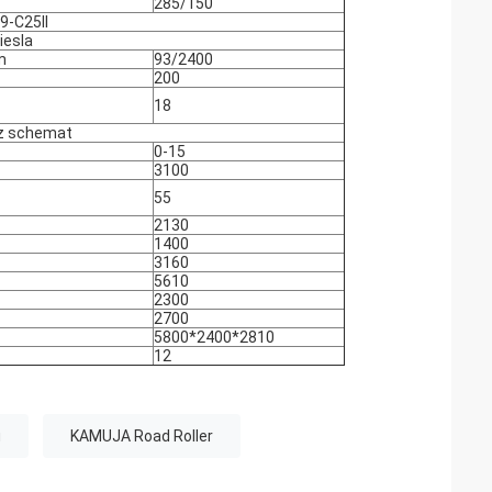
285/150
9-C25II
Diesla
m
93/2400
200
18
z schemat
0-15
3100
55
2130
1400
3160
5610
2300
2700
5800*2400*2810
12
u
KAMUJA Road Roller