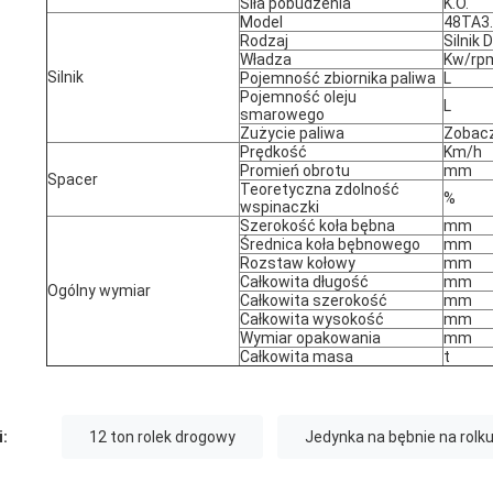
Siła pobudzenia
K.O.
Model
48TA3.
Rodzaj
Silnik 
Władza
Kw/rp
Silnik
Pojemność zbiornika paliwa
L
Pojemność oleju
L
smarowego
Zużycie paliwa
Zobac
Prędkość
Km/h
Promień obrotu
mm
Spacer
Teoretyczna zdolność
%
wspinaczki
Szerokość koła bębna
mm
Średnica koła bębnowego
mm
Rozstaw kołowy
mm
Całkowita długość
mm
Ogólny wymiar
Całkowita szerokość
mm
Całkowita wysokość
mm
Wymiar opakowania
mm
Całkowita masa
t
i:
12 ton rolek drogowy
Jedynka na bębnie na rolk