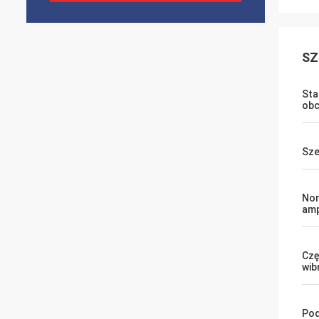
SZ
Sta
obci
Sze
Nom
amp
Czę
wib
Pod