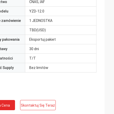
ctwo
CNAS, IAF
odelu
YZD-12.0
e zamówienie
1 JEDNOSTKA
TBD(USD)
y pakowania
Eksportuj pakiet
tawy
30 dni
łatności
T/T
ć Supply
Bez limitów
a Cena
Skontaktuj Się Teraz