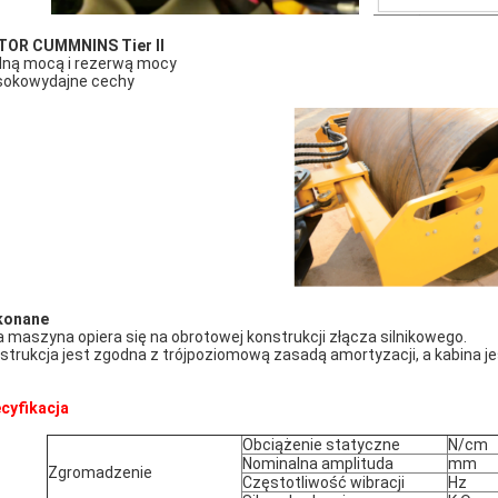
OR CUMMNINS Tier II
ilną mocą i rezerwą mocy
okowydajne cechy
konane
a maszyna opiera się na obrotowej konstrukcji złącza silnikowego.
strukcja jest zgodna z trójpoziomową zasadą amortyzacji, a kabina jes
cyfikacja
Obciążenie statyczne
N/cm
Nominalna amplituda
mm
Zgromadzenie
Częstotliwość wibracji
Hz