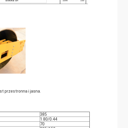
t przestronna i jasna.
385
1.80/0.44
70