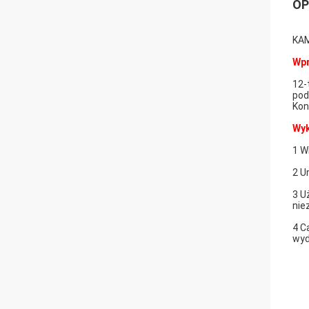
OP
KAM
Wp
12-
pod
Kon
Wyk
1 W
2 U
3 U
nie
4 C
wyd