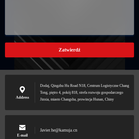
Zatwierdź
Dodaj, Qingzhu Hu Road N18, Centrum Logistyczne Chang
Tong, piętro 4, pokój 818, strefa rozwoju gospodarczego
Address
Jinxia, miasto Changsha, prowincja Hunan, Chiny
Javier.he@kamuja.cn
E-mail