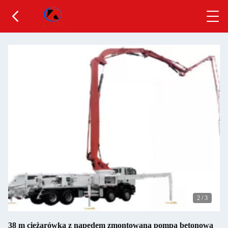
2
/
3
38 m ciężarówka z napędem zmontowana pompa betonowa