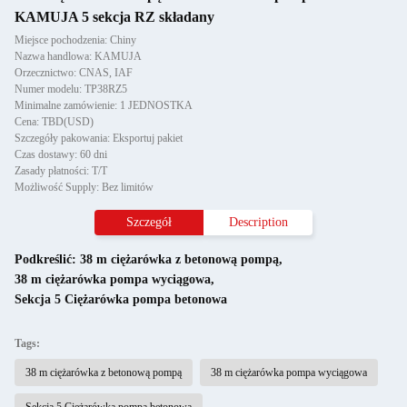
KAMUJA 5 sekcja RZ składany
Miejsce pochodzenia: Chiny
Nazwa handlowa: KAMUJA
Orzecznictwo: CNAS, IAF
Numer modelu: TP38RZ5
Minimalne zamówienie: 1 JEDNOSTKA
Cena: TBD(USD)
Szczegóły pakowania: Eksportuj pakiet
Czas dostawy: 60 dni
Zasady płatności: T/T
Możliwość Supply: Bez limitów
Szczegół
Description
Podkreślić:
38 m ciężarówka z betonową pompą
,
38 m ciężarówka pompa wyciągowa
,
Sekcja 5 Ciężarówka pompa betonowa
Tags:
38 m ciężarówka z betonową pompą
38 m ciężarówka pompa wyciągowa