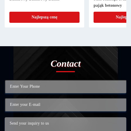
pająk betonowy
Najlepszą cenę
Najlepsz
Contact